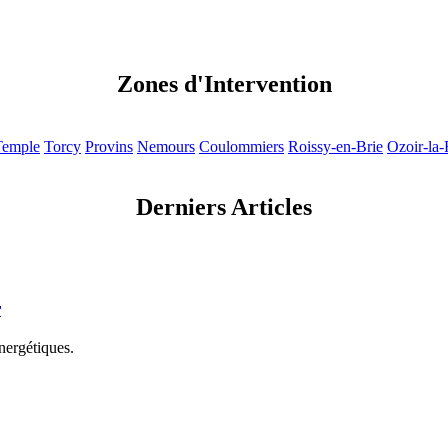
Zones d'Intervention
Temple
Torcy
Provins
Nemours
Coulommiers
Roissy-en-Brie
Ozoir-la-
Derniers Articles
r
nergétiques.