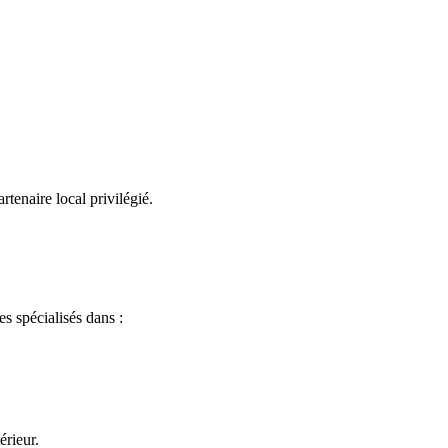
tenaire local privilégié.
s spécialisés dans :
érieur.