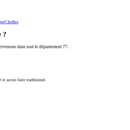
rne
Chelles
e ?
tervenons dans tout le département 77.
et savoir-faire traditionnel.