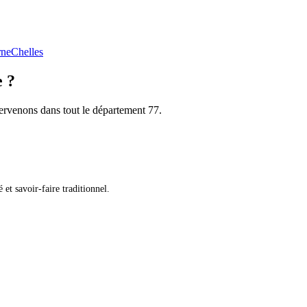
rne
Chelles
e ?
tervenons dans tout le département 77.
et savoir-faire traditionnel.