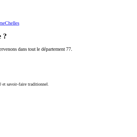
rne
Chelles
e ?
tervenons dans tout le département 77.
et savoir-faire traditionnel.