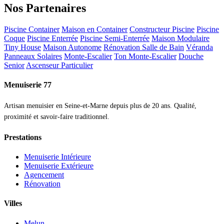
Nos Partenaires
Piscine Container
Maison en Container
Constructeur Piscine
Piscine
Coque
Piscine Enterrée
Piscine Semi-Enterrée
Maison Modulaire
Tiny House
Maison Autonome
Rénovation Salle de Bain
Véranda
Panneaux Solaires
Monte-Escalier
Ton Monte-Escalier
Douche
Senior
Ascenseur Particulier
Menuiserie 77
Artisan menuisier en Seine-et-Marne depuis plus de 20 ans. Qualité,
proximité et savoir-faire traditionnel.
Prestations
Menuiserie Intérieure
Menuiserie Extérieure
Agencement
Rénovation
Villes
Melun