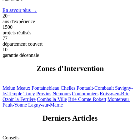
En savoir plus →
20+
ans d'expérience
1500+
projets réalisés
77
département couvert
10
garantie décennale
Zones d'Intervention
Melun
Meaux
Fontainebleau
Chelles
Pontault-Combault
Savigny-
le-Temple
Torcy
Provins
Nemours
Coulommiers
Roissy-en-Brie
Ozoir-la-Ferrière
Combs-la-Ville
Brie-Comte-Robert
Montereau-
Fault-Yonne
Lagny-sur-Marne
Derniers Articles
Conseils